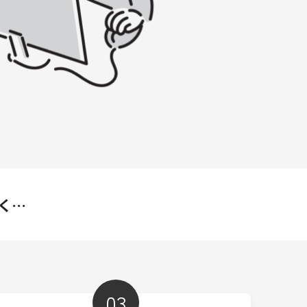
く…
03